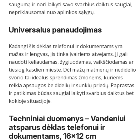
saugumą ir nori laikyti savo svarbius daiktus saugiai,
nepriklausomai nuo aplinkos sąlygų.
Universalus panaudojimas
Kadangi šis dėklas telefonui ir dokumentams yra
mažas ir lengvas, jis tinka įvairiems atvejams. Jį gali
naudoti keliaudamas, žygiuodamas, vaikščiodamas ar
tiesiog kasdien mieste. Dėl mažų matmenų ir nedidelio
svorio tai idealus sprendimas žmonėms, kuriems
reikia apsaugos be didelių ir sunkių priedų. Paprastas
ir patikimas būdas saugiai laikyti svarbius daiktus bet
kokioje situacijoje.
Techniniai duomenys –
Vandeniui
atsparus dėklas telefonui ir
dokumentams, 16×12 cm