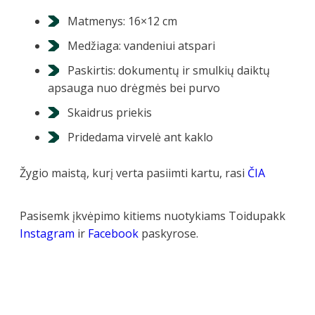
Matmenys: 16×12 cm
Medžiaga: vandeniui atspari
Paskirtis: dokumentų ir smulkių daiktų
apsauga nuo drėgmės bei purvo
Skaidrus priekis
Pridedama virvelė ant kaklo
Žygio maistą, kurį verta pasiimti kartu, rasi
ČIA
Pasisemk įkvėpimo kitiems nuotykiams Toidupakk
Instagram
ir
Facebook
paskyrose.