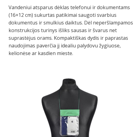
Vandeniui atsparus dėklas telefonui ir dokumentams
(16×12 cm) sukurtas patikimai saugoti svarbius
dokumentus ir smulkius daiktus. Dėl neperšlampamos
konstrukcijos turinys išliks sausas ir švarus net
suprastėjus orams. Kompaktiškas dydis ir paprastas
naudojimas paverčia jį idealiu palydovu žygiuose,
kelionėse ar kasdien mieste.