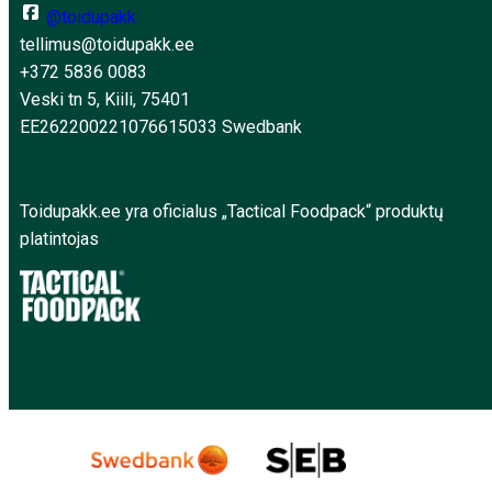
@toidupakk
tellimus@toidupakk.ee
+372 5836 0083
Veski tn 5, Kiili, 75401
EE262200221076615033 Swedbank
Toidupakk.ee yra oficialus „Tactical Foodpack“ produktų
platintojas