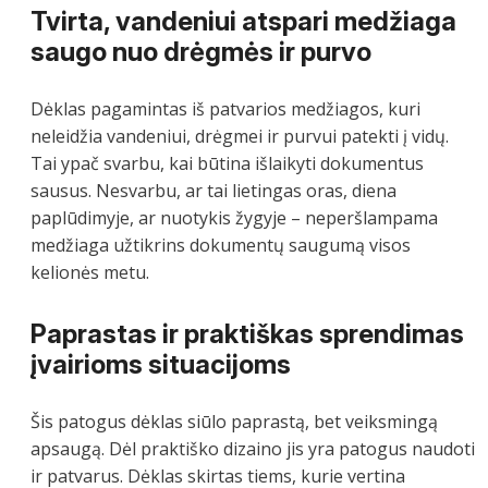
Tvirta, vandeniui atspari medžiaga
saugo nuo drėgmės ir purvo
Dėklas pagamintas iš patvarios medžiagos, kuri
neleidžia vandeniui, drėgmei ir purvui patekti į vidų.
Tai ypač svarbu, kai būtina išlaikyti dokumentus
sausus. Nesvarbu, ar tai lietingas oras, diena
paplūdimyje, ar nuotykis žygyje – neperšlampama
medžiaga užtikrins dokumentų saugumą visos
kelionės metu.
Paprastas ir praktiškas sprendimas
įvairioms situacijoms
Šis patogus dėklas siūlo paprastą, bet veiksmingą
apsaugą. Dėl praktiško dizaino jis yra patogus naudoti
ir patvarus. Dėklas skirtas tiems, kurie vertina