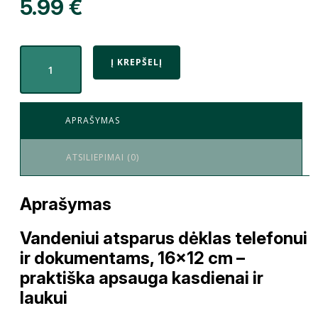
5.99
€
Į KREPŠELĮ
APRAŠYMAS
ATSILIEPIMAI (0)
Aprašymas
Vandeniui atsparus dėklas telefonui
ir dokumentams, 16×12 cm –
praktiška apsauga kasdienai ir
laukui