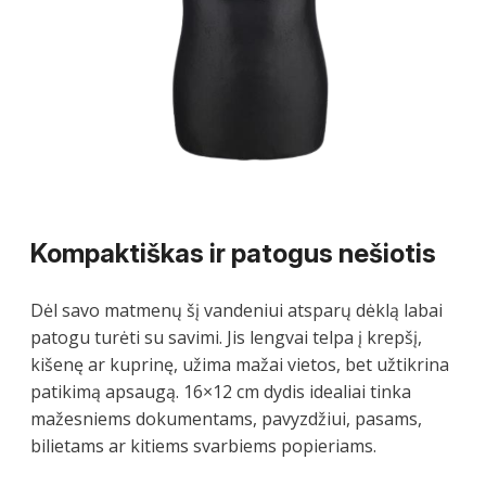
Kompaktiškas ir patogus nešiotis
Dėl savo matmenų šį vandeniui atsparų dėklą labai
patogu turėti su savimi. Jis lengvai telpa į krepšį,
kišenę ar kuprinę, užima mažai vietos, bet užtikrina
patikimą apsaugą. 16×12 cm dydis idealiai tinka
mažesniems dokumentams, pavyzdžiui, pasams,
bilietams ar kitiems svarbiems popieriams.