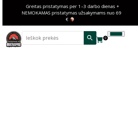
Greitas pristatymas per 1–3 darbo dienas +
NEMOKAMAS pristatymas užsakymams nuo 69
€
0
‹
›