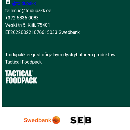
@toidupakk
tellimus@toidupakk.ee
+372 5836 0083
Veski tn 5, Kiili, 75401
EE262200221076615033 Swedbank
Toidupakk.ee jest oficjalnym dystrybutorem produktów
Tactical Foodpack