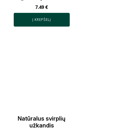
7.49
€
Į KREPŠELĮ
Natūralus svirplių
užkandis