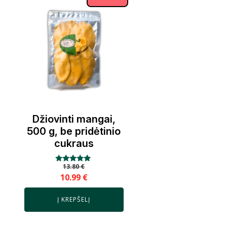
Džiovinti mangai,
500 g, be pridėtinio
cukraus
13.80
€
Įvertinimas:
5.00
10.99
€
iš 5
Į KREPŠELĮ