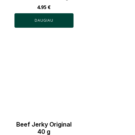
4.95
€
DAUGIAU
Beef Jerky Original
40 g