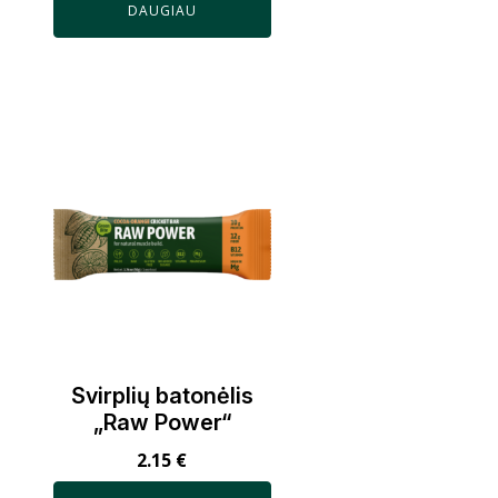
DAUGIAU
Svirplių batonėlis
„Raw Power“
2.15
€