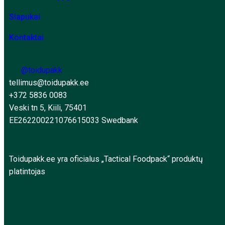
Slapukai
Kontaktai
@toidupakk
tellimus@toidupakk.ee
+372 5836 0083
Veski tn 5, Kiili, 75401
EE262200221076615033 Swedbank
Toidupakk.ee yra oficialus „Tactical Foodpack“ produktų
platintojas