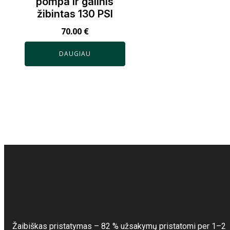
pompa ir galinis
žibintas 130 PSI
70.00
€
DAUGIAU
Žaibiškas pristatymas – 82 % užsakymų pristatomi per 1–2