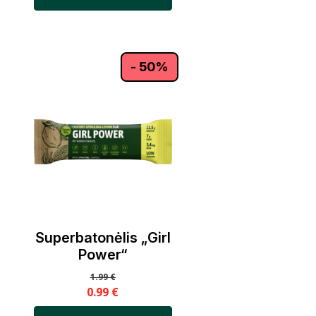
- 50%
Superbatonėlis „Girl
Power“
1.99
€
0.99
€