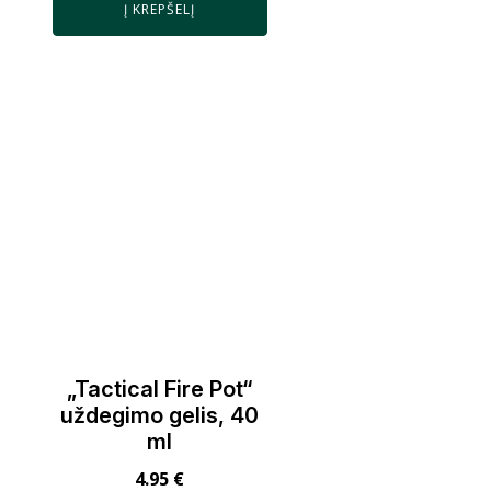
Į KREPŠELĮ
„Tactical Fire Pot“
uždegimo gelis, 40
ml
4.95
€