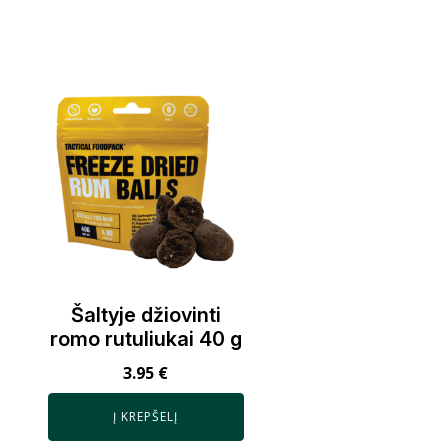
Šaltyje džiovinti
romo rutuliukai 40 g
3.95
€
Į KREPŠELĮ