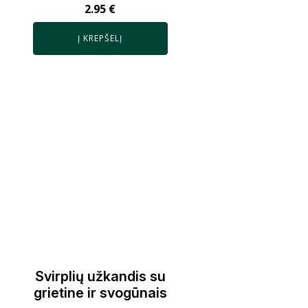
2.95
€
Į KREPŠELĮ
Svirplių užkandis su
grietine ir svogūnais