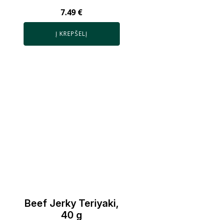
7.49
€
Į KREPŠELĮ
Beef Jerky Teriyaki,
40 g