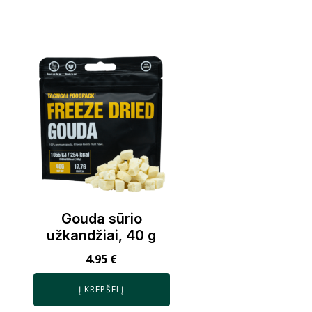
Gouda sūrio
užkandžiai, 40 g
4.95
€
Į KREPŠELĮ