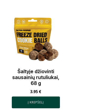
Šaltyje džiovinti
sausainių rutuliukai,
68 g
3.95
€
Į KREPŠELĮ