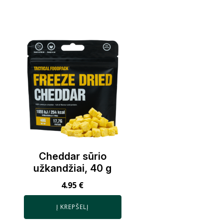
Cheddar sūrio
užkandžiai, 40 g
4.95
€
Į KREPŠELĮ