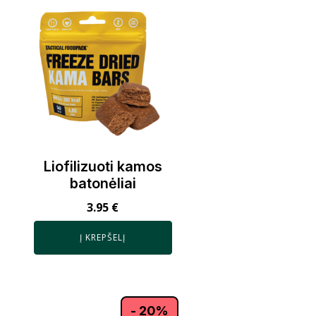
Liofilizuoti kamos
batonėliai
3.95
€
Į KREPŠELĮ
- 20%