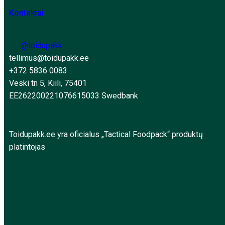
Kontaktai
@toidupakk
tellimus@toidupakk.ee
+372 5836 0083
Veski tn 5, Kiili, 75401
EE262200221076615033 Swedbank
Toidupakk.ee yra oficialus „Tactical Foodpack“ produktų
platintojas