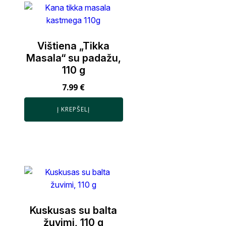
Vištiena „Tikka
Masala“ su padažu,
110 g
7.99
€
Į KREPŠELĮ
Kuskusas su balta
žuvimi, 110 g