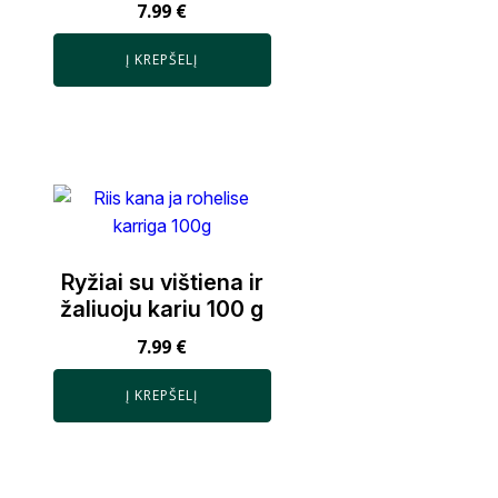
7.99
€
Į KREPŠELĮ
Ryžiai su vištiena ir
žaliuoju kariu 100 g
7.99
€
Į KREPŠELĮ