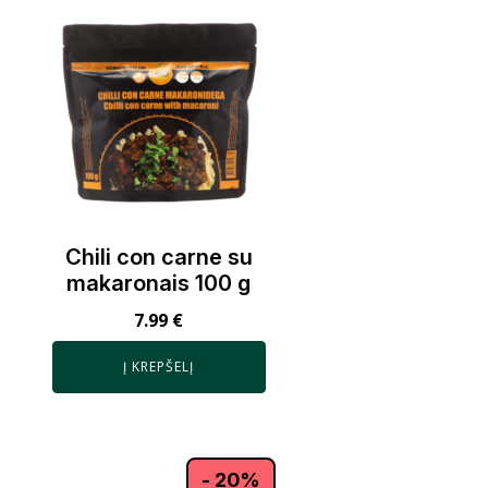
Chili con carne su
makaronais 100 g
7.99
€
Į KREPŠELĮ
- 20%