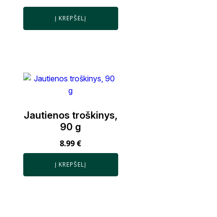
Į KREPŠELĮ
Jautienos troškinys,
90 g
8.99
€
Į KREPŠELĮ