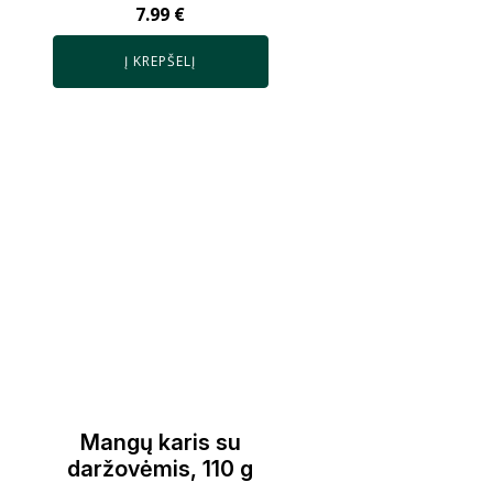
7.99
€
Į KREPŠELĮ
Mangų karis su
daržovėmis, 110 g