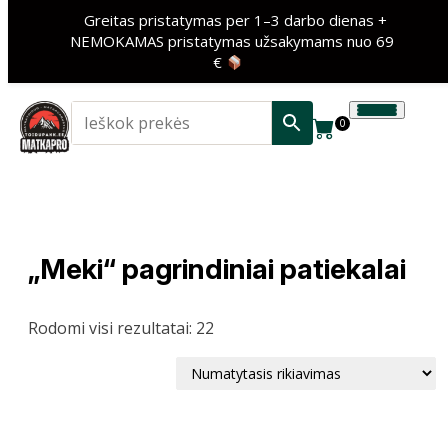
Greitas pristatymas per 1–3 darbo dienas +
NEMOKAMAS pristatymas užsakymams nuo 69
€
0
„Meki“ pagrindiniai patiekalai
Rodomi visi rezultatai: 22