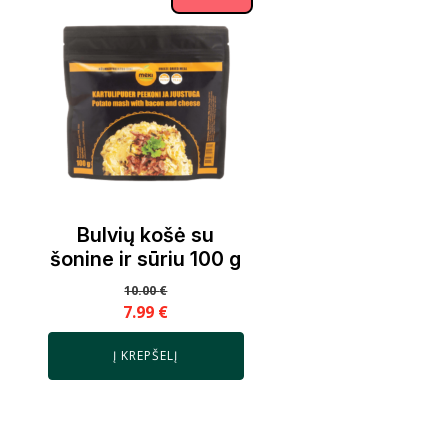
Bulvių košė su
šonine ir sūriu 100 g
10.00
€
7.99
€
Į KREPŠELĮ