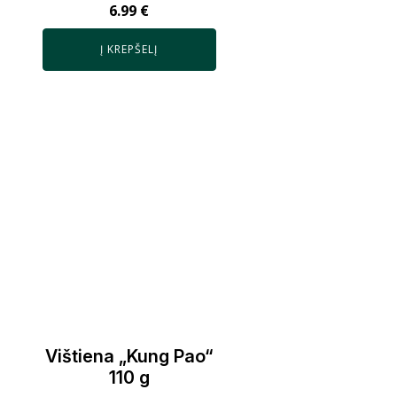
6.99
€
Į KREPŠELĮ
Vištiena „Kung Pao“
110 g