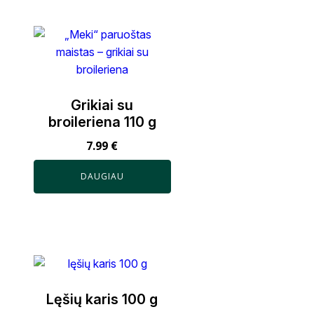
Grikiai su
broileriena 110 g
7.99
€
DAUGIAU
Lęšių karis 100 g