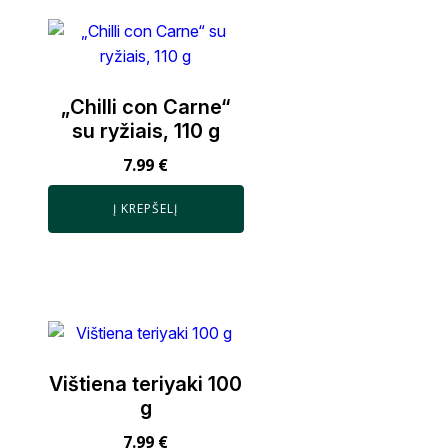
„Chilli con Carne“
su ryžiais, 110 g
7.99
€
Į KREPŠELĮ
Vištiena teriyaki 100
g
7.99
€