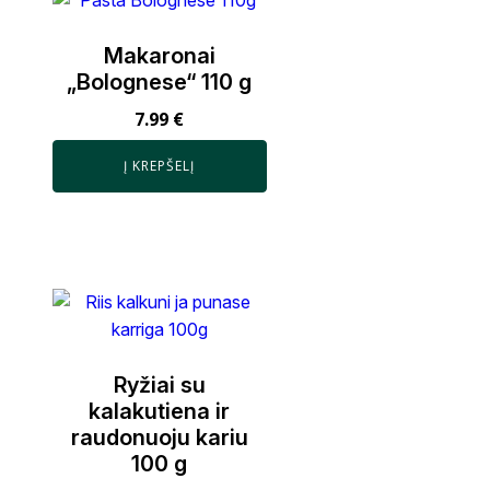
Makaronai
„Bolognese“ 110 g
7.99
€
Į KREPŠELĮ
Ryžiai su
kalakutiena ir
raudonuoju kariu
100 g