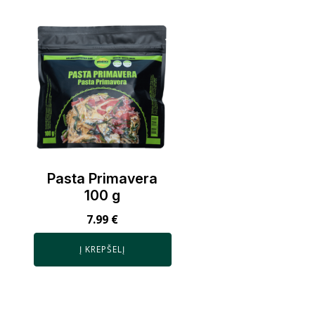
Pasta Primavera
100 g
7.99
€
Į KREPŠELĮ