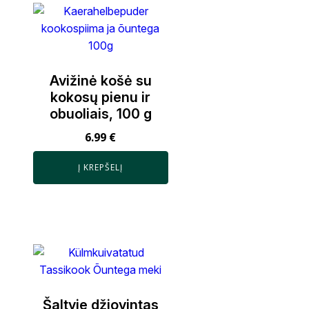
Avižinė košė su
kokosų pienu ir
obuoliais, 100 g
6.99
€
Į KREPŠELĮ
Šaltyje džiovintas