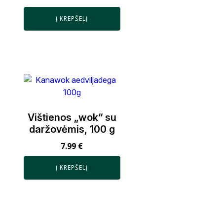
Į KREPŠELĮ
Vištienos „wok“ su
daržovėmis, 100 g
7.99
€
Į KREPŠELĮ