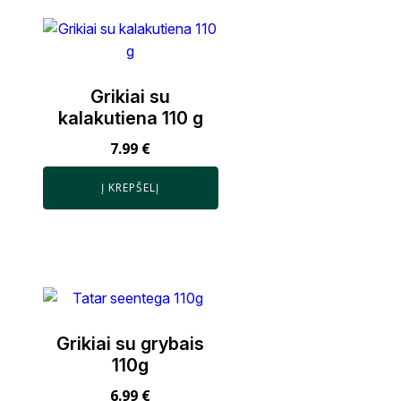
Grikiai su
kalakutiena 110 g
7.99
€
Į KREPŠELĮ
Grikiai su grybais
110g
6.99
€