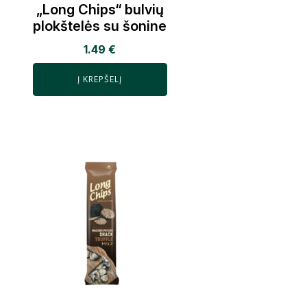
„Long Chips“ bulvių
plokštelės su šonine
1.49
€
Į KREPŠELĮ