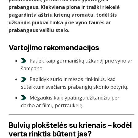
prabangaus. Kiekviena plona ir traški riekelė
pagardinta aštriu krienų aromatu, todėl šis
užkandis puikiai tinka prie vyno taurės ar
prabangaus vaišių stalo.
Vartojimo rekomendacijos
Patiek kaip gurmanišką užkandį prie vyno ar
šampano.
Papildyk sūrio ir mėsos rinkinius, kad
suteiktum svečiams prabangių skonio potyrių.
Mėgaukis kaip ypatingu užkandžiu per
darbo ar filmų pertraukėlę.
Bulvių plokštelės su
krienais
– kodėl
verta rinktis būtent jas?