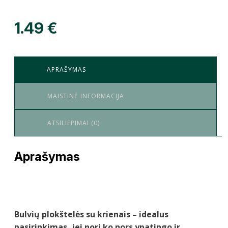
1.49
€
APRAŠYMAS
MAISTINĖ INFORMACIJA
ATSILIEPIMAI (0)
Aprašymas
Bulvių plokštelės su krienais – idealus
pasirinkimas, jei nori ko nors ypatingo ir