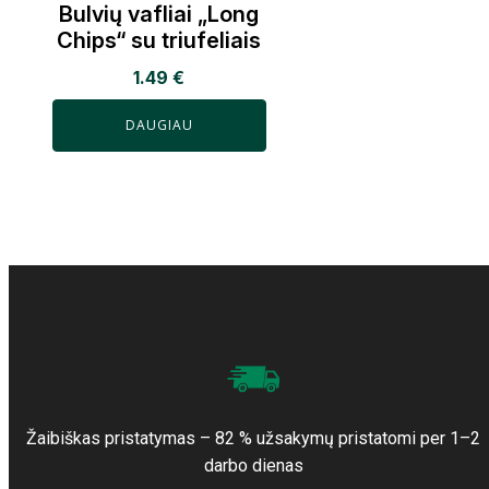
Bulvių vafliai „Long
Chips“ su triufeliais
1.49
€
DAUGIAU
Žaibiškas pristatymas – 82 % užsakymų pristatomi per 1–2
darbo dienas