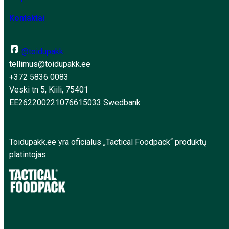
Kontaktai
@toidupakk
tellimus@toidupakk.ee
+372 5836 0083
Veski tn 5, Kiili, 75401
EE262200221076615033 Swedbank
Toidupakk.ee yra oficialus „Tactical Foodpack“ produktų
platintojas