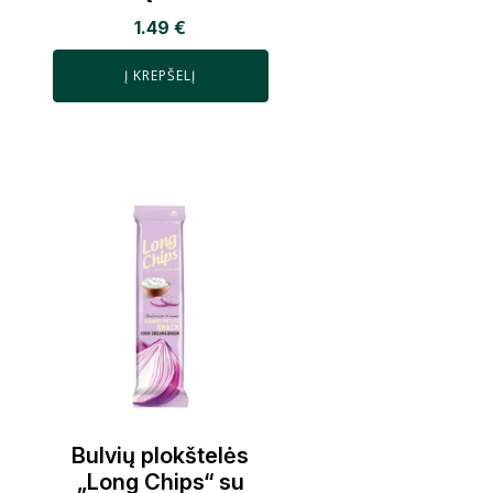
1.49
€
Į KREPŠELĮ
Bulvių plokštelės
„Long Chips“ su