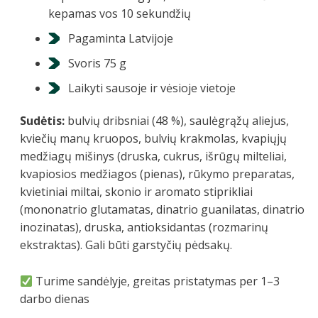
kepamas vos 10 sekundžių
Pagaminta Latvijoje
Svoris 75 g
Laikyti sausoje ir vėsioje vietoje
Sudėtis:
bulvių dribsniai (48 %), saulėgrąžų aliejus,
kviečių manų kruopos, bulvių krakmolas, kvapiųjų
medžiagų mišinys (druska, cukrus, išrūgų milteliai,
kvapiosios medžiagos (pienas), rūkymo preparatas,
kvietiniai miltai, skonio ir aromato stiprikliai
(mononatrio glutamatas, dinatrio guanilatas, dinatrio
inozinatas), druska, antioksidantas (rozmarinų
ekstraktas). Gali būti garstyčių pėdsakų.
Turime sandėlyje, greitas pristatymas per 1–3
darbo dienas