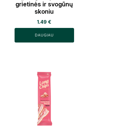
grietinės ir svogūnų
skoniu
1.49
€
DAUGIAU