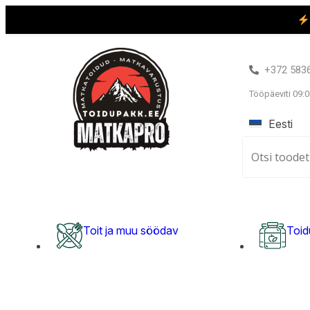
+372 583
Tööpäeviti 09:0
Eesti
Toit ja muu söödav
Toid