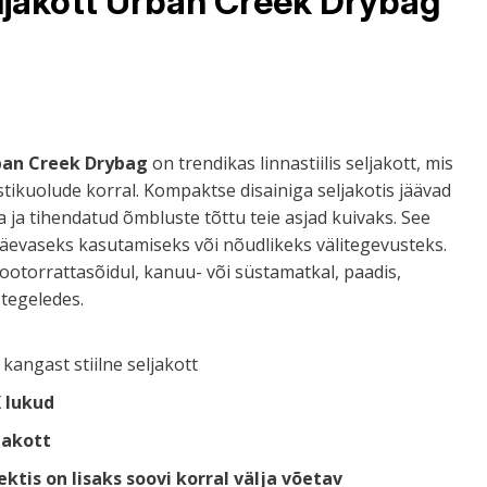
ljakott Urban Creek Drybag
ban Creek Drybag
on trendikas linnastiilis seljakott, mis
tikuolude korral. Kompaktse disainiga seljakotis jäävad
 ja tihendatud õmbluste tõttu teie asjad kuivaks. See
äevaseks kasutamiseks või nõudlikeks välitegevusteks.
otorrattasõidul, kanuu- või süstamatkal, paadis,
 tegeledes.
kangast stiilne seljakott
 lukud
jakott
tis on lisaks soovi korral välja võetav