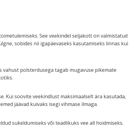
oimetulemiseks. See veekindel seljakott on valmistatud
ülgne, sobides nii igapäevaseks kasutamiseks linnas kui
oos vahust polsterdusega tagab mugavuse pikemate
otiks.
. Kui soovite veekindlust maksimaalselt ära kasutada,
esemed jäävad kuivaks isegi vihmase ilmaga.
ldud sukeldumiseks või teadlikuks vee all hoidmiseks.