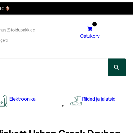
69€
0
imus@toidupakk.ee
Ostukorv
lgelt!
Elektroonika
Riided ja jalatsid