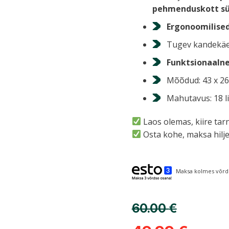
pehmenduskott sü
Ergonoomilise
Tugev kandekäe
Funktsionaaln
Mõõdud: 43 x 26 
Mahutavus: 18 lii
›
Laos olemas, kiire ta
Osta kohe, maksa hilje
Maksa kolmes võrds
60.00
€