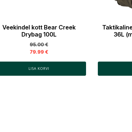
Veekindel kott Bear Creek
Taktikalin
Drybag 100L
36L (m
95.00
€
79.99
€
LISA KORVI