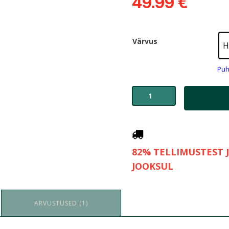
49.99
€
Värvus
H
Puh
82% TELLIMUSTEST 
JOOKSUL
ARVUSTUSED (1)