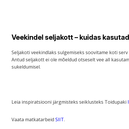
Veekindel seljakott – kuidas kasuta
Seljakoti veekindlaks sulgemiseks soovitame koti serv r
Antud seljakott ei ole mõeldud otseselt vee all kasuta
sukeldumisel.
Leia inspiratsiooni järgmisteks seiklusteks Toidupaki
Vaata matkatarbeid
SIIT
.