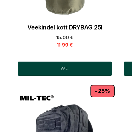
Veekindel kott DRYBAG 25l
15.00
€
11.99
€
VALI
- 25%