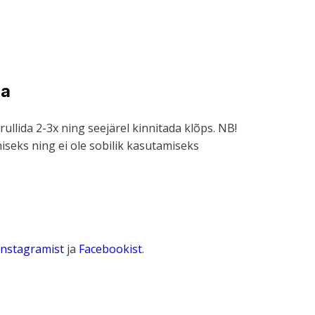
da
ullida 2-3x ning seejärel kinnitada klõps. NB!
miseks ning ei ole sobilik kasutamiseks
Instagramist
ja
Facebookist
.