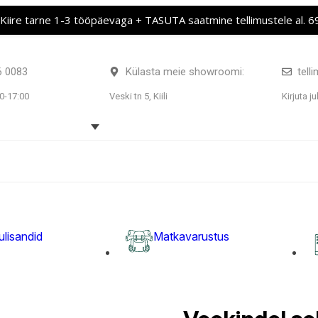
Kiire tarne 1-3 tööpäevaga + TASUTA saatmine tellimustele al. 
6 0083
Külasta meie showroomi:
tell
0-17:00
Veski tn 5, Kiili
Kirjuta ju
ulisandid
Matkavarustus