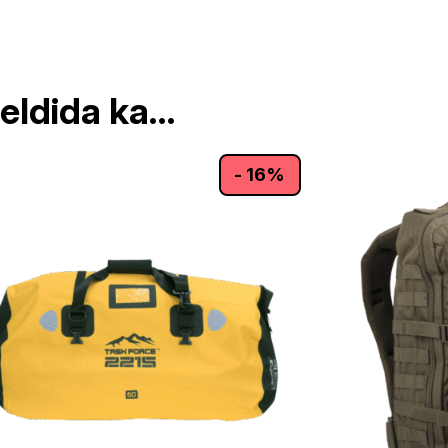
eeldida ka…
- 16%