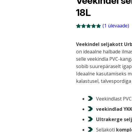
Veekindel se
18L
(
1
ülevaade)
Hinnatud
1
5.00
/5
kliendi
Veekindel seljakott Ur
hinnangu
on ideaalne halbade ilmas
põhjal
selle veekindla PVC-kanga
sobib suurepäraselt igap
Ideaalne kasutamiseks mo
kalastusel, talvespordiga
Veekindlast PVC 
veekindlad YKK
Ultrakerge sel
Seljakoti
komplek