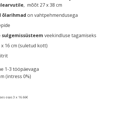
learvutile
, mõõt 27 x 38 cm
d õlarihmad
on vahtpehmendusega
pide
e sulgemissüsteem
veekindluse tagamiseks
x 16 cm (suletud kott)
trit
rne 1-3 tööpäevaga
m (intress 0%)
es osas 3 x 16.66€