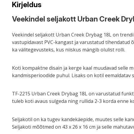
Kirjeldus
Veekindel seljakott Urban Creek Dr
Veekindel seljakott Urban Creek Drybag 18L on trendik
vastupidavast PVC-kangast ja varustatud tihendatud õm
ka välitegevusteks, kus niiskus mängib olulist rolli.
Koti kompaktne disain ja kerge kaal muudavad selle
kandmisperioodide puhul. Lisaks on kotil eemaldatav sü
TF-2215 Urban Creek Drybag 18L on varustatud funkts
tuleb koti avaus sulgeda ning rullida 2-3 korda enne k
Seljakotil on ka tugev kandekäepide, muutes selle kan
Seljakoti mõõtmed on 43 x 26 x 16 cm ja selle mahutavus 