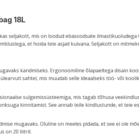
ybag 18L
as seljakott, mis on loodud ebasoodsate ilmastikuoludega t
blustega, et hoida teie asjad kuivana. Seljakott on mitmek
 mugavaks kandmiseks. Ergonoomiline õlapaeltega disain k
learvuti sahtel, mis muudab selle ideaalseks töö- või koolik
ionaalse sulgemissüsteemiga, mis tagab tõhusa veekindluse
onksuga kinnitamist. See annab teile kindlustunde, et teie 
dmise mugavaks. Oluline on meeles pidada, et see ei ole mõe
on 20 liitrit.