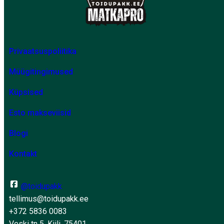
Privaatsuspoliitika
Müügitingimused
Küpsised
Esto makseviisid
Blogi
Kontakt
@toidupakk
tellimus@toidupakk.ee
+372 5836 0083
Veski tn 5, Kiili, 75401