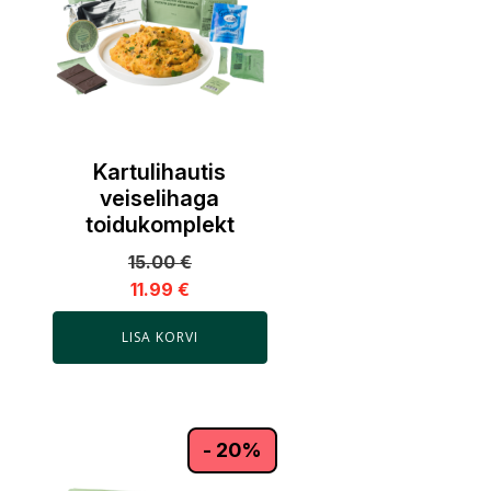
Kartulihautis
veiselihaga
toidukomplekt
15.00
€
11.99
€
LISA KORVI
- 20%