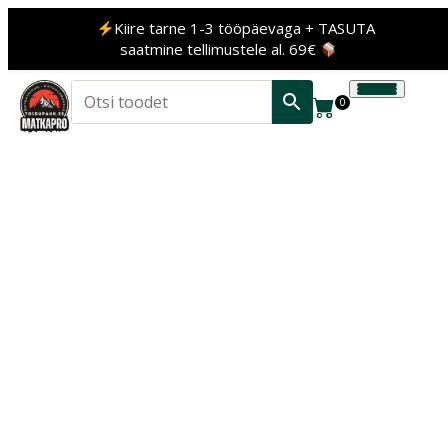
Kiire tarne 1-3 tööpäevaga + TASUTA
saatmine tellimustele al. 69€
0
‹
›