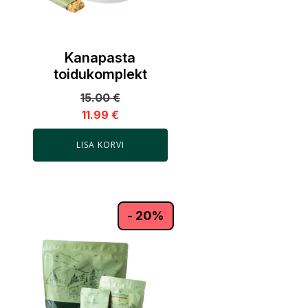
Kanapasta
toidukomplekt
15.00
€
11.99
€
LISA KORVI
- 20%