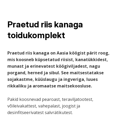
Praetud riis kanaga
toidukomplekt
Praetud riis kanaga on Aasia köögist pärit roog,
mis koosneb küpsetatud riisist, kanatükkidest,
munast ja erinevatest köögiviljadest, nagu
porgand, herned ja sibul. See maitsestatakse
sojakastme, küüslaugu ja ingveriga, luues
rikkaliku ja aromaatse maitsekoosluse.
Pakid koosnevad pearoast, teraviljatootest,
võileivakattest, vahepalast, joogist ja
desinfitseerivatest salvrätikutest.