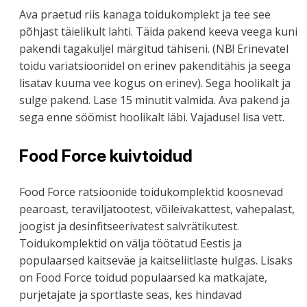
Ava praetud riis kanaga toidukomplekt ja tee see
põhjast täielikult lahti. Täida pakend keeva veega kuni
pakendi tagaküljel märgitud tähiseni. (NB! Erinevatel
toidu variatsioonidel on erinev pakenditähis ja seega
lisatav kuuma vee kogus on erinev). Sega hoolikalt ja
sulge pakend. Lase 15 minutit valmida. Ava pakend ja
sega enne söömist hoolikalt läbi. Vajadusel lisa vett.
Food Force kuivtoidud
Food Force ratsioonide toidukomplektid koosnevad
pearoast, teraviljatootest, võileivakattest, vahepalast,
joogist ja desinfitseerivatest salvrätikutest.
Toidukomplektid on välja töötatud Eestis ja
populaarsed kaitseväe ja kaitseliitlaste hulgas. Lisaks
on Food Force toidud populaarsed ka matkajate,
purjetajate ja sportlaste seas, kes hindavad