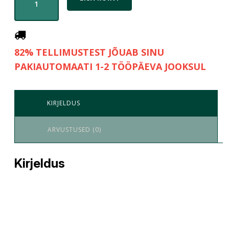
82% TELLIMUSTEST JÕUAB SINU
PAKIAUTOMAATI 1-2 TÖÖPÄEVA JOOKSUL
KIRJELDUS
ARVUSTUSED (0)
Kirjeldus