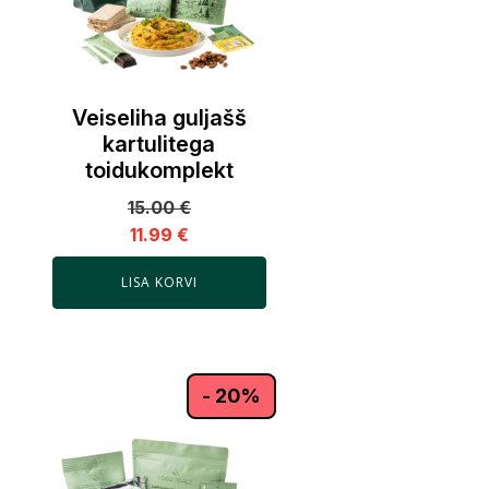
Veiseliha guljašš
kartulitega
toidukomplekt
15.00
€
11.99
€
LISA KORVI
- 20%