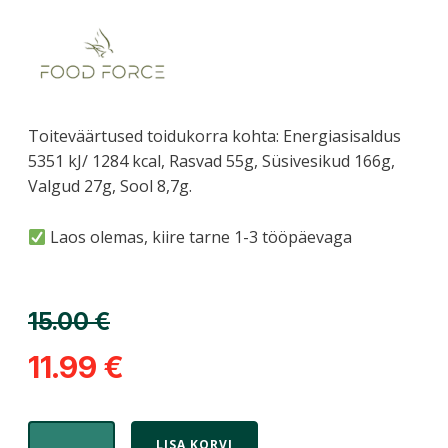
Toiteväärtused toidukorra kohta: Energiasisaldus
5351 kJ/ 1284 kcal, Rasvad 55g, Süsivesikud 166g,
Valgud 27g, Sool 8,7g.
Laos olemas, kiire tarne 1-3 tööpäevaga
15.00
€
11.99
€
LISA KORVI