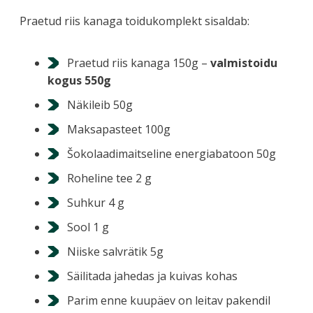
Praetud riis kanaga toidukomplekt sisaldab:
Praetud riis kanaga 150g –
valmistoidu
kogus 550g
Näkileib 50g
Maksapasteet 100g
Šokolaadimaitseline energiabatoon 50g
Roheline tee 2 g
Suhkur 4 g
Sool 1 g
Niiske salvrätik 5g
Säilitada jahedas ja kuivas kohas
Parim enne kuupäev on leitav pakendil