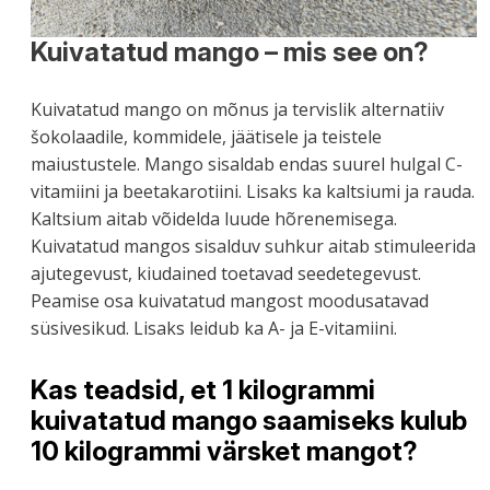
Kuivatatud mango – mis see on?
Kuivatatud mango on mõnus ja tervislik alternatiiv
šokolaadile, kommidele, jäätisele ja teistele
maiustustele. Mango sisaldab endas suurel hulgal C-
vitamiini ja beetakarotiini. Lisaks ka kaltsiumi ja rauda.
Kaltsium aitab võidelda luude hõrenemisega.
Kuivatatud mangos sisalduv suhkur aitab stimuleerida
ajutegevust, kiudained toetavad seedetegevust.
Peamise osa kuivatatud mangost moodusatavad
süsivesikud. Lisaks leidub ka A- ja E-vitamiini.
Kas teadsid, et 1 kilogrammi
kuivatatud mango saamiseks kulub
10 kilogrammi värsket mangot?