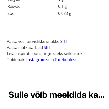
Rasvad
0,1 g
Sool
0,083 g
Vaata veel tervislikke snäkke
SIIT
Vaata matkatarbeid
SIIT
Leia inspiratsiooni järgmisteks seiklusteks
Toidupaki
Instagramist
ja
Facebookist
.
Sulle võib meeldida ka…