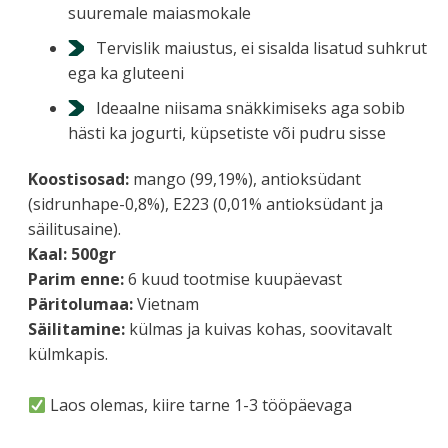
suuremale maiasmokale
Tervislik maiustus, ei sisalda lisatud suhkrut
ega ka gluteeni
Ideaalne niisama snäkkimiseks aga sobib
hästi ka jogurti, küpsetiste või pudru sisse
Koostisosad:
mango (99,19%), antioksüdant
(sidrunhape-0,8%), E223 (0,01% antioksüdant ja
säilitusaine).
Kaal: 500gr
Parim enne:
6 kuud tootmise kuupäevast
Päritolumaa:
Vietnam
Säilitamine:
külmas ja kuivas kohas, soovitavalt
külmkapis.
Laos olemas, kiire tarne 1-3 tööpäevaga