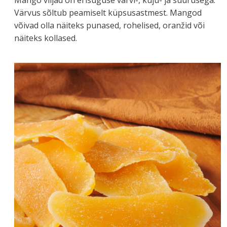
Värvus sõltub peamiselt küpsusastmest. Mangod
võivad olla näiteks punased, rohelised, oranžid või
näiteks kollased.