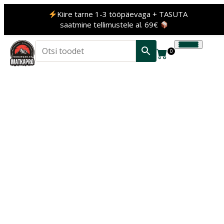
Kiire tarne 1-3 tööpäevaga + TASUTA
saatmine tellimustele al. 69€
0
‹
›