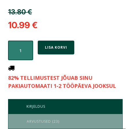
13.80
€
10.99
€
LISA KORVI
82% TELLIMUSTEST JÕUAB SINU
PAKIAUTOMAATI 1-2 TÖÖPÄEVA JOOKSUL
KIRJELDUS
ARVUSTUSED (23)