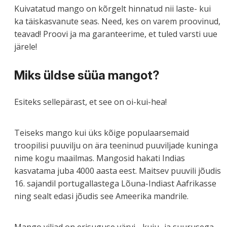
Kuivatatud mango on kõrgelt hinnatud nii laste- kui
ka täiskasvanute seas. Need, kes on varem proovinud,
teavad! Proovi ja ma garanteerime, et tuled varsti uue
järele!
Miks üldse süüa mangot?
Esiteks sellepärast, et see on oi-kui-hea!
Teiseks mango kui üks kõige populaarsemaid
troopilisi puuvilju on ära teeninud puuviljade kuninga
nime kogu maailmas. Mangosid hakati Indias
kasvatama juba 4000 aasta eest. Maitsev puuvili jõudis
16. sajandil portugallastega Lõuna-Indiast Aafrikasse
ning sealt edasi jõudis see Ameerika mandrile.
Mango viljad on erisuguse värvi-, kuju- ja suurusega.