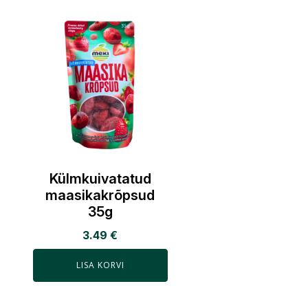
Külmkuivatatud
maasikakrõpsud
35g
3.49
€
LISA KORVI