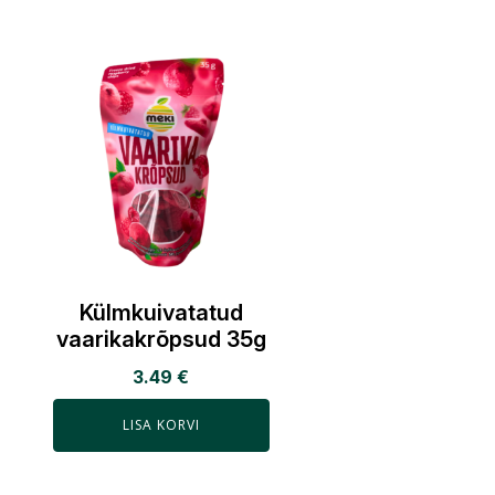
Külmkuivatatud
vaarikakrõpsud 35g
3.49
€
LISA KORVI