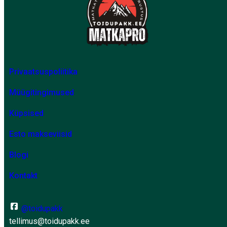
Privaatsuspoliitika
Müügitingimused
Küpsised
Esto makseviisid
Blogi
Kontakt
@toidupakk
tellimus@toidupakk.ee