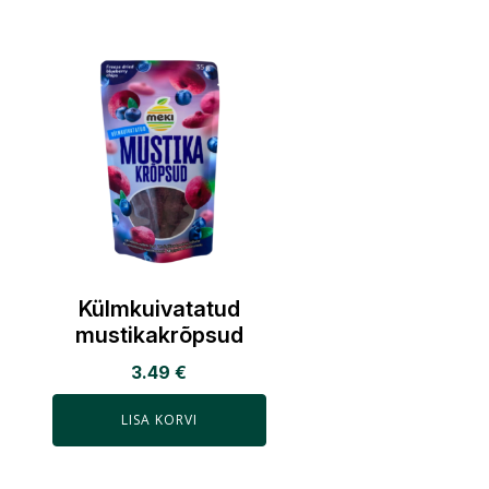
Külmkuivatatud
mustikakrõpsud
3.49
€
LISA KORVI