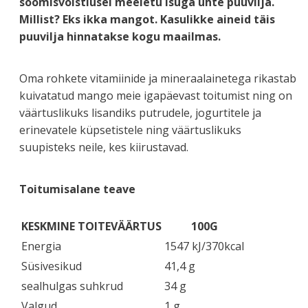
söömisvõistlusel meeletu isuga ühte puuvilja.
Millist? Eks ikka mangot. Kasulikke aineid täis
puuvilja hinnatakse kogu maailmas.
Oma rohkete vitamiinide ja mineraalainetega rikastab
kuivatatud mango meie igapäevast toitumist ning on
väärtuslikuks lisandiks putrudele, jogurtitele ja
erinevatele küpsetistele ning väärtuslikuks
suupisteks neile, kes kiirustavad.
Toitumisalane teave
KESKMINE TOITEVÄÄRTUS
100G
Energia
1547 kJ/370kcal
Süsivesikud
41,4 g
sealhulgas suhkrud
34 g
Valgud
1 g