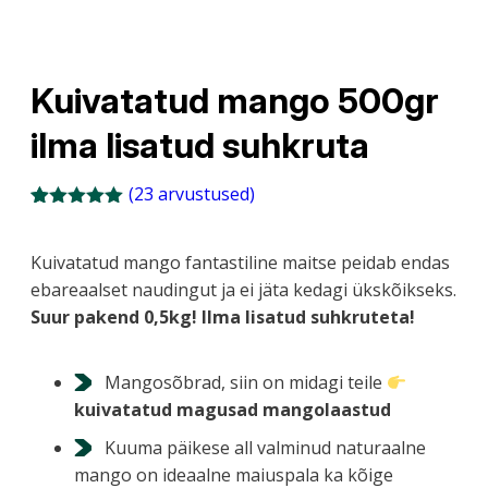
Kuivatatud mango 500gr
ilma lisatud suhkruta
(
23
arvustused)
Hinnatud
22
5.00
/5
kliendi
Kuivatatud mango fantastiline maitse peidab endas
hinnangu
ebareaalset naudingut ja ei jäta kedagi ükskõikseks.
põhjal
Suur pakend 0,5kg! Ilma lisatud suhkruteta!
Mangosõbrad, siin on midagi teile
kuivatatud magusad mangolaastud
Kuuma päikese all valminud naturaalne
mango on ideaalne maiuspala ka kõige