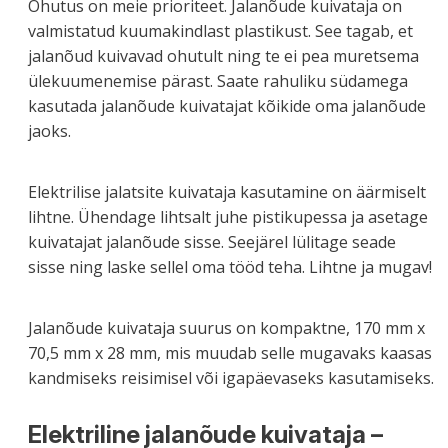
Ohutus on meie prioriteet. Jalanõude kuivataja on
valmistatud kuumakindlast plastikust. See tagab, et
jalanõud kuivavad ohutult ning te ei pea muretsema
ülekuumenemise pärast. Saate rahuliku südamega
kasutada jalanõude kuivatajat kõikide oma jalanõude
jaoks.
Elektrilise jalatsite kuivataja kasutamine on äärmiselt
lihtne. Ühendage lihtsalt juhe pistikupessa ja asetage
kuivatajat jalanõude sisse. Seejärel lülitage seade
sisse ning laske sellel oma tööd teha. Lihtne ja mugav!
Jalanõude kuivataja suurus on kompaktne, 170 mm x
70,5 mm x 28 mm, mis muudab selle mugavaks kaasas
kandmiseks reisimisel või igapäevaseks kasutamiseks.
Elektriline jalanõude kuivataja –