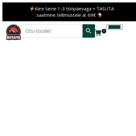
Kiire tarne 1-3 tööpäevaga + TASUTA
saatmine tellimustele al. 69€
0
‹
›