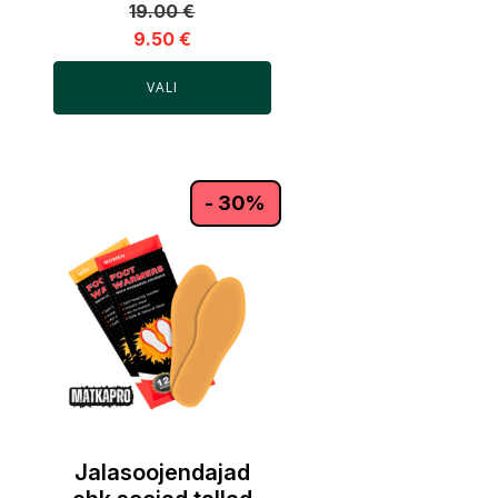
19.00
€
9.50
€
VALI
- 30%
Jalasoojendajad