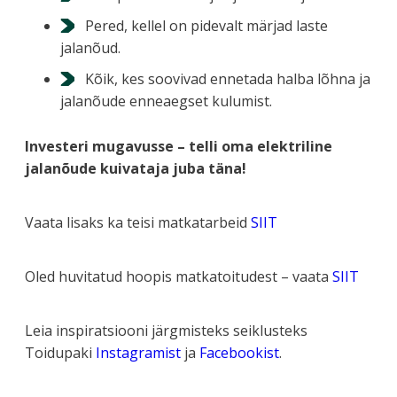
Pered, kellel on pidevalt märjad laste
jalanõud.
Kõik, kes soovivad ennetada halba lõhna ja
jalanõude enneaegset kulumist.
Investeri mugavusse – telli oma elektriline
jalanõude kuivataja juba täna!
Vaata lisaks ka teisi matkatarbeid
SIIT
Oled huvitatud hoopis matkatoitudest – vaata
SIIT
Leia inspiratsiooni järgmisteks seiklusteks
Toidupaki
Instagramist
ja
Facebookist
.