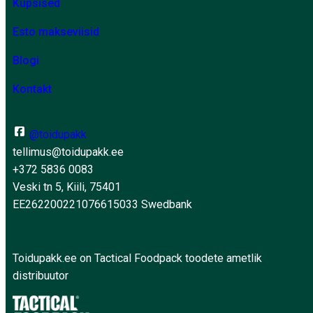
Küpsised
Esto makseviisid
Blogi
Kontakt
@toidupakk
tellimus@toidupakk.ee
+372 5836 0083
Veski tn 5, Kiili, 75401
EE262200221076615033 Swedbank
Toidupakk.ee on Tactical Foodpack toodete ametlik
distribuutor