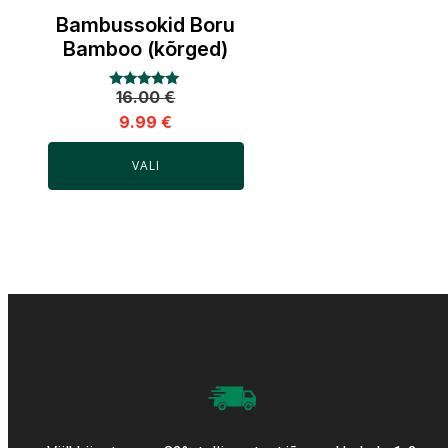
Bambussokid Boru
Bamboo (kõrged)
16.00
€
Hinnanguga
5.00
9.99
€
/ 5
VALI