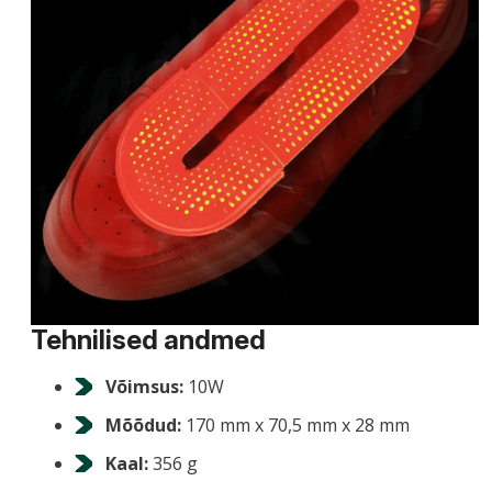
Tehnilised andmed
Võimsus:
10W
Mõõdud:
170 mm x 70,5 mm x 28 mm
Kaal:
356 g