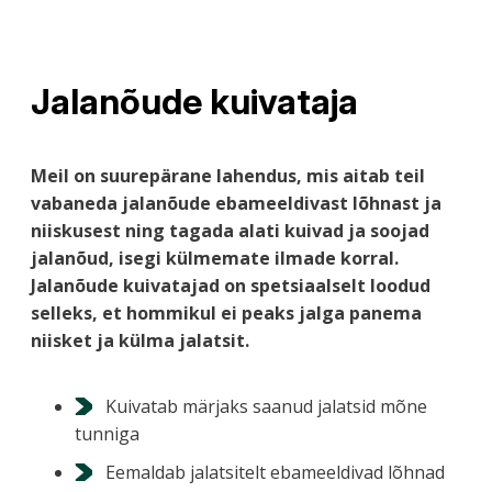
Jalanõude kuivataja
Meil on suurepärane lahendus, mis aitab teil
vabaneda jalanõude ebameeldivast lõhnast ja
niiskusest ning tagada alati kuivad ja soojad
jalanõud, isegi külmemate ilmade korral.
Jalanõude kuivatajad on spetsiaalselt loodud
selleks, et hommikul ei peaks jalga panema
niisket ja külma jalatsit.
Kuivatab märjaks saanud jalatsid mõne
tunniga
Eemaldab jalatsitelt ebameeldivad lõhnad