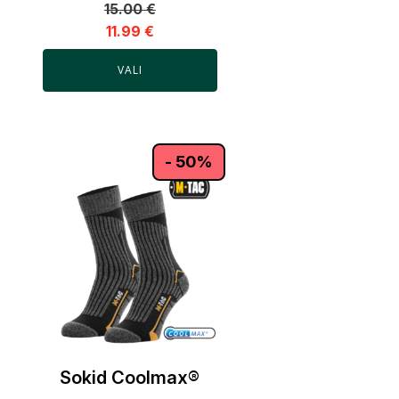
15.00
€
11.99
€
VALI
- 50%
Sokid Coolmax®