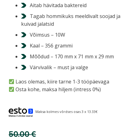
Aitab hävitada baktereid
Tagab hommikuks meeldivalt soojad ja
kuivad jalatsid
Võimsus – 10W
Kaal – 356 grammi
Mõõdud – 170 mm x 71 mm x 29 mm
Värvivalik – must ja valge
Laos olemas, kiire tarne 1-3 tööpäevaga
Osta kohe, maksa hiljem (intress 0%)
Maksa kolmes võrdses osas 3 x 13.33€
50.00
€