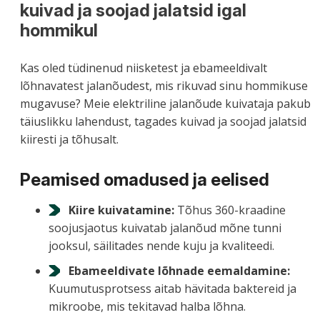
kuivad ja soojad jalatsid igal
hommikul
Kas oled tüdinenud niisketest ja ebameeldivalt
lõhnavatest jalanõudest, mis rikuvad sinu hommikuse
mugavuse? Meie elektriline jalanõude kuivataja pakub
täiuslikku lahendust, tagades kuivad ja soojad jalatsid
kiiresti ja tõhusalt.
Peamised omadused ja eelised
Kiire kuivatamine:
Tõhus 360-kraadine
soojusjaotus kuivatab jalanõud mõne tunni
jooksul, säilitades nende kuju ja kvaliteedi.
Ebameeldivate lõhnade eemaldamine:
Kuumutusprotsess aitab hävitada baktereid ja
mikroobe, mis tekitavad halba lõhna.