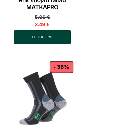
ehk soojad tallad
MATKAPRO
5.00
€
3.49
€
LISA KORVI
- 38%