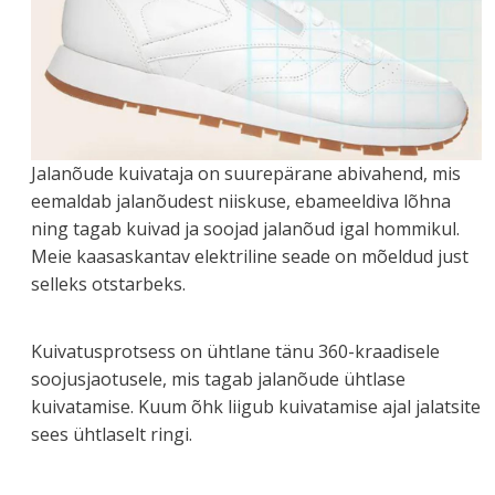
Jalanõude kuivataja on suurepärane abivahend, mis
eemaldab jalanõudest niiskuse, ebameeldiva lõhna
ning tagab kuivad ja soojad jalanõud igal hommikul.
Meie kaasaskantav elektriline seade on mõeldud just
selleks otstarbeks.
Kuivatusprotsess on ühtlane tänu 360-kraadisele
soojusjaotusele, mis tagab jalanõude ühtlase
kuivatamise. Kuum õhk liigub kuivatamise ajal jalatsite
sees ühtlaselt ringi.