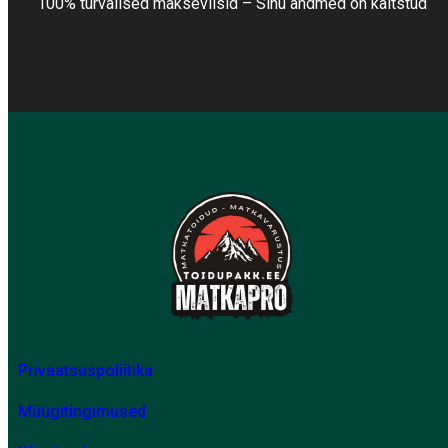
100% turvalised makseviisid – Sinu andmed on kaitstud
Privaatsuspoliitika
Müügitingimused