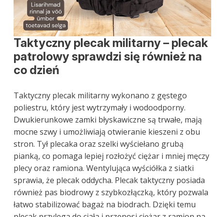
Taktyczny plecak militarny – plecak
patrolowy sprawdzi się również na
co dzień
Taktyczny plecak militarny wykonano z gęstego
poliestru, który jest wytrzymały i wodoodporny.
Dwukierunkowe zamki błyskawiczne są trwałe, mają
mocne szwy i umożliwiają otwieranie kieszeni z obu
stron. Tył plecaka oraz szelki wyściełano grubą
pianką, co pomaga lepiej rozłożyć ciężar i mniej męczy
plecy oraz ramiona. Wentylująca wyściółka z siatki
sprawia, że plecak oddycha. Plecak taktyczny posiada
również pas biodrowy z szybkozłączką, który pozwala
łatwo stabilizować bagaż na biodrach. Dzięki temu
plecak przylega do ciała i przenosi ciężar z ramion na