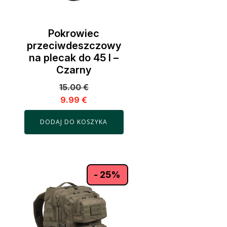
Pokrowiec
przeciwdeszczowy
na plecak do 45 l –
Czarny
15.00
€
9.99
€
DODAJ DO KOSZYKA
- 25%