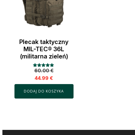
Plecak taktyczny
MIL-TEC® 36L
(militarna zieleń)
60.00
€
Oceniono
4.98
44.99
€
na 5
DODAJ DO KOSZYKA