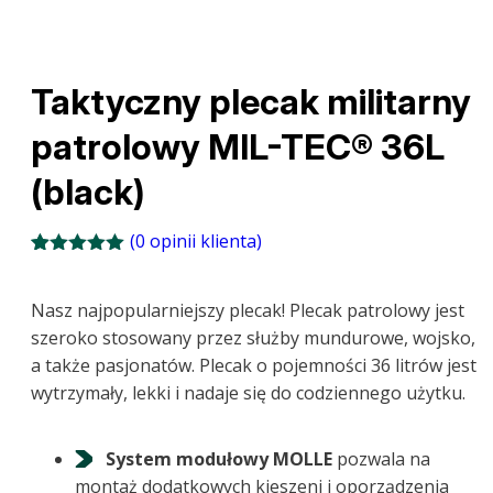
Taktyczny plecak militarny
patrolowy MIL-TEC® 36L
(black)
(
0
opinii klienta)
Oceniony
22
5.00
na 5
na
Nasz najpopularniejszy plecak! Plecak patrolowy jest
podstawie
szeroko stosowany przez służby mundurowe, wojsko,
ocen
klientów
a także pasjonatów. Plecak o pojemności 36 litrów jest
wytrzymały, lekki i nadaje się do codziennego użytku.
System modułowy MOLLE
pozwala na
montaż dodatkowych kieszeni i oporządzenia