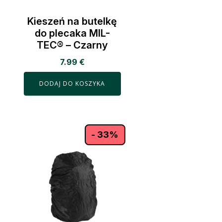
Kieszeń na butelkę
do plecaka MIL-
TEC® – Czarny
7.99
€
DODAJ DO KOSZYKA
- 33%