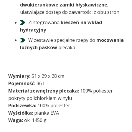
dwukierunkowe zamki błyskawiczne
,
ułatwiające dostęp do zawartości z obu stron
Zintegrowana
kieszeń na wkład
hydracyjny
W zestawie specjalne rzepy do
mocowania
luźnych pasków
plecaka
Wymiary:
51 x 29 x 28 cm
Pojemność:
36 l
Materiał zewnętrzny plecaka:
100% poliester
pokryty polichlorkiem winylu
Podszewka:
100% poliester
Wyściółka:
pianka EVA
Waga:
ok. 1450 g