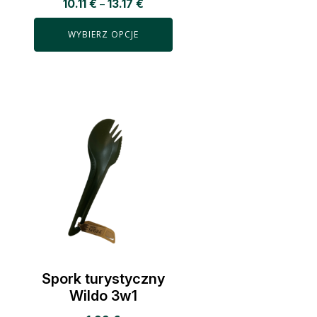
10.11
€
13.17
€
–
Oceniono
5.00
na 5
WYBIERZ OPCJE
Spork turystyczny
Wildo 3w1