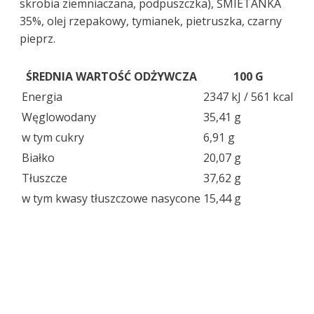
skrobia ziemniaczana, podpuszczka), ŚMIETANKA
35%, olej rzepakowy, tymianek, pietruszka, czarny
pieprz.
ŚREDNIA WARTOŚĆ ODŻYWCZA
100 G
Energia
2347 kJ / 561 kcal
Węglowodany
35,41 g
w tym cukry
6,91 g
Białko
20,07 g
Tłuszcze
37,62 g
w tym kwasy tłuszczowe nasycone
15,44 g