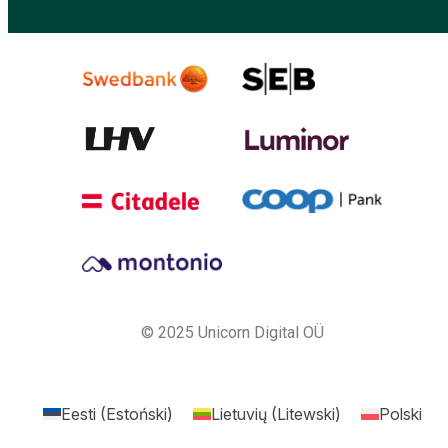
© 2025 Unicorn Digital OÜ
Eesti
(
Estoński
)
Lietuvių
(
Litewski
)
Polski