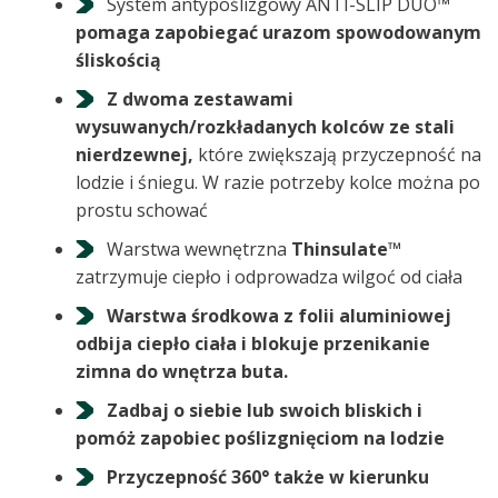
System antypoślizgowy ANTI-SLIP DUO™
pomaga zapobiegać urazom spowodowanym
śliskością
Z dwoma zestawami
wysuwanych/rozkładanych kolców ze stali
nierdzewnej,
które zwiększają przyczepność na
lodzie i śniegu. W razie potrzeby kolce można po
prostu schować
Warstwa wewnętrzna
Thinsulate™
zatrzymuje ciepło i odprowadza wilgoć od ciała
Warstwa środkowa z folii aluminiowej
odbija ciepło ciała i blokuje przenikanie
zimna do wnętrza buta.
Zadbaj o siebie lub swoich bliskich i
pomóż zapobiec poślizgnięciom na lodzie
Przyczepność 360° także w kierunku