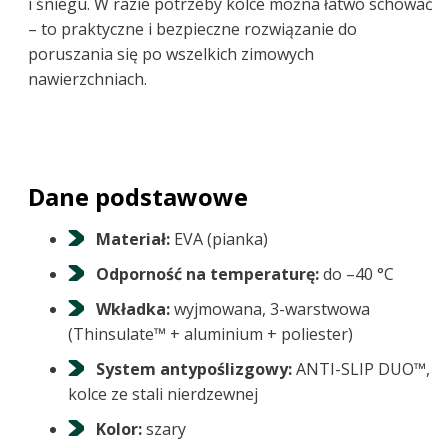
i śniegu. W razie potrzeby kolce można łatwo schować
– to praktyczne i bezpieczne rozwiązanie do
poruszania się po wszelkich zimowych
nawierzchniach.
Dane podstawowe
Materiał:
EVA (pianka)
Odporność na temperaturę:
do –40 °C
Wkładka:
wyjmowana, 3-warstwowa
(Thinsulate™ + aluminium + poliester)
System antypoślizgowy:
ANTI-SLIP DUO™,
kolce ze stali nierdzewnej
Kolor:
szary