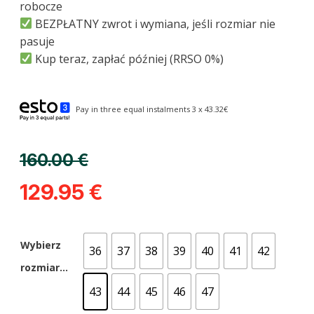
robocze
BEZPŁATNY zwrot i wymiana, jeśli rozmiar nie
pasuje
Kup teraz, zapłać później (RRSO 0%)
Pay in three equal instalments 3 x 43.32€
160.00
€
129.95
€
Wybierz
36
37
38
39
40
41
42
rozmiar...
43
44
45
46
47